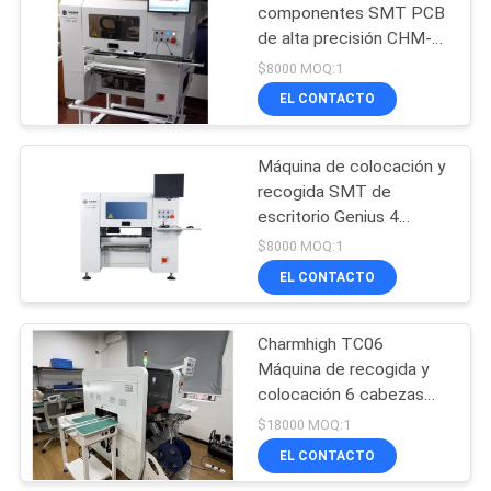
componentes SMT PCB
de alta precisión CHM-
19
650 de mesa, 4
$8000 MOQ:1
cabezales
selección del smd y
EL CONTACTO
máquina del lugar
Máquina de colocación y
recogida SMT de
escritorio Genius 4
cabezales CHM-650 con
$8000 MOQ:1
50 alimentadores
EL CONTACTO
8
Planta de
Charmhigh TC06
Máquina de recogida y
fabricación del PWB
colocación 6 cabezas
Solución SMT compacta
$18000 MOQ:1
y de alta precisión
EL CONTACTO