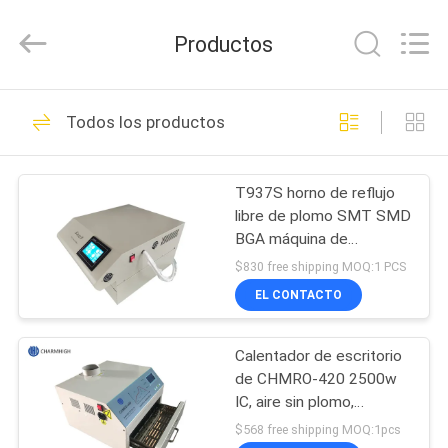
2016
-
2026
Productos
CHARMHIGH
TECHNOLOGY
LIMITED.
All
Rights
HOGAR
72
Reserved.
Todos los productos
Selección de SMT y
PRODUCTOS
máquina del lugar
T937S horno de reflujo
libre de plomo SMT SMD
LOS
BGA máquina de
VÍDEOS
soldadura de reflujo
$830 free shipping MOQ:1 PCS
infrarrojo IC calentador
EL CONTACTO
36
SOBRE
Cadena de
Calentador de escritorio
NOSOTROS
de CHMRO-420 2500w
producción de SMT
IC, aire sin plomo,
VISITA
caliente, horno infrarrojo
$568 free shipping MOQ:1pcs