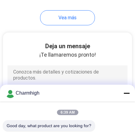
9
Vea más
Accesorios de SMT
Deja un mensaje
¡Te llamaremos pronto!
6
máquina que suelda
Charmhigh
de la onda
6:39 AM
Good day, what product are you looking for?