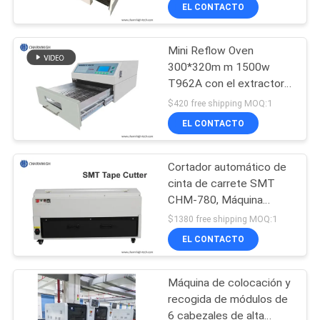
del flujo
A
EL CONTACTO
LA
Mini Reflow Oven
FÁBRICA
23
300*320m m 1500w
T962A con el extractor
Impresora de la
CONTROL
IC Heater Infrared
$420 free shipping MOQ:1
plantilla
Welding Station
DE
EL CONTACTO
CALIDAD
Cortador automático de
cinta de carrete SMT
CONTACTA
CHM-780, Máquina
34
cortadora de cinta
CON
$1380 free shipping MOQ:1
manos libres para
Horno del flujo de
EL CONTACTO
NOSOTROS
máquina Pick and Place
SMT
SMT
Máquina de colocación y
NOTICIAS
recogida de módulos de
6 cabezales de alta