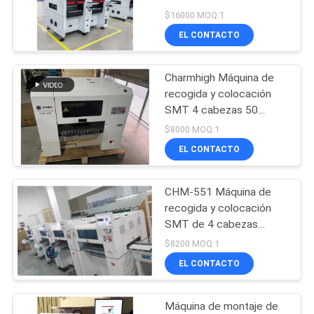
gama TC06 Ensamblaje
SHOPPING
$16000 MOQ:1
de PCB totalmente
EL CONTACTO
ON
automático
21
LINE
Charmhigh Máquina de
Alimentador de SMT
recogida y colocación
MAPA
SMT 4 cabezas 50
alimentadores de alta
DEL
$8000 MOQ:1
gama
EL CONTACTO
SITIO
CHM-551 Máquina de
21
POLÍTICA
recogida y colocación
Pequeña máquina
DE
SMT de 4 cabezas
totalmente automática
$8200 MOQ:1
PRIVACIDAD
de SMT
0201, cambio
EL CONTACTO
automático de boquilla
Máquina de montaje de